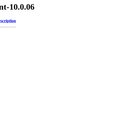
nt-10.0.06
scription