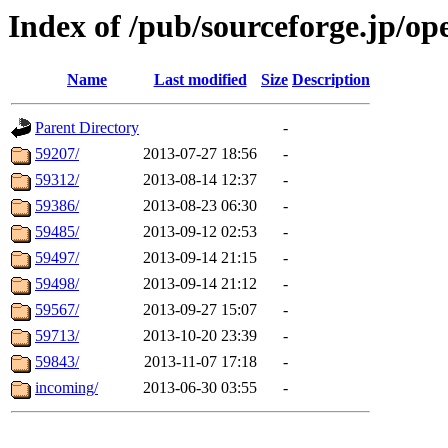
Index of /pub/sourceforge.jp/op
Name
Last modified
Size
Description
Parent Directory
-
59207/
2013-07-27 18:56
-
59312/
2013-08-14 12:37
-
59386/
2013-08-23 06:30
-
59485/
2013-09-12 02:53
-
59497/
2013-09-14 21:15
-
59498/
2013-09-14 21:12
-
59567/
2013-09-27 15:07
-
59713/
2013-10-20 23:39
-
59843/
2013-11-07 17:18
-
incoming/
2013-06-30 03:55
-