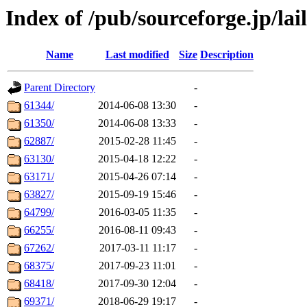
Index of /pub/sourceforge.jp/lai
Name
Last modified
Size
Description
Parent Directory
-
61344/
2014-06-08 13:30
-
61350/
2014-06-08 13:33
-
62887/
2015-02-28 11:45
-
63130/
2015-04-18 12:22
-
63171/
2015-04-26 07:14
-
63827/
2015-09-19 15:46
-
64799/
2016-03-05 11:35
-
66255/
2016-08-11 09:43
-
67262/
2017-03-11 11:17
-
68375/
2017-09-23 11:01
-
68418/
2017-09-30 12:04
-
69371/
2018-06-29 19:17
-