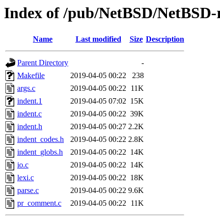
Index of /pub/NetBSD/NetBSD-re
Name
Last modified
Size
Description
Parent Directory
-
Makefile
2019-04-05 00:22
238
args.c
2019-04-05 00:22
11K
indent.1
2019-04-05 07:02
15K
indent.c
2019-04-05 00:22
39K
indent.h
2019-04-05 00:27
2.2K
indent_codes.h
2019-04-05 00:22
2.8K
indent_globs.h
2019-04-05 00:22
14K
io.c
2019-04-05 00:22
14K
lexi.c
2019-04-05 00:22
18K
parse.c
2019-04-05 00:22
9.6K
pr_comment.c
2019-04-05 00:22
11K