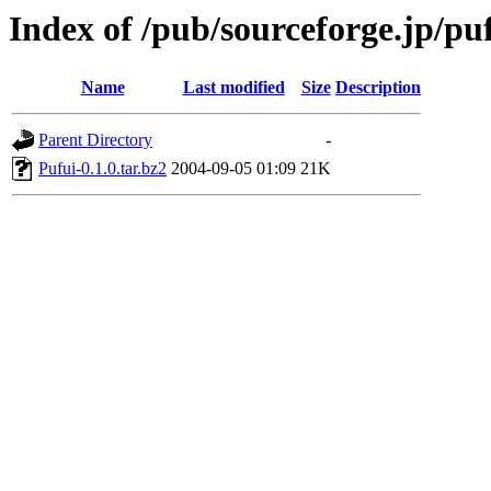
Index of /pub/sourceforge.jp/pu
Name
Last modified
Size
Description
Parent Directory
-
Pufui-0.1.0.tar.bz2
2004-09-05 01:09
21K