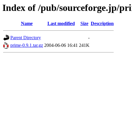
Index of /pub/sourceforge.jp/pr
Name
Last modified
Size
Description
Parent Directory
-
prime-0.9.1.tar.gz
2004-06-06 16:41
241K