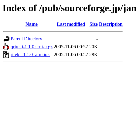
Index of /pub/sourceforge.jp/j
Name
Last modified
Size
Description
Parent Directory
-
qrireki-1.1.0.src.tar.gz
2005-11-06 00:57
20K
rireki_1.1.0_arm.ipk
2005-11-06 00:57
28K