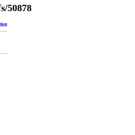
fs/50878
tion