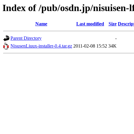
Index of /pub/osdn.jp/nisuisen-l
Name
Last modified
Size
Descrip
Parent Directory
-
NisusenLiuux-installer-0.4.tar.gz
2011-02-08 15:52
34K