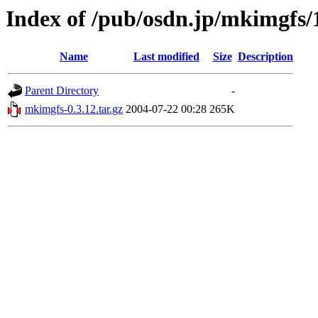
Index of /pub/osdn.jp/mkimgfs/
Name
Last modified
Size
Description
Parent Directory
-
mkimgfs-0.3.12.tar.gz
2004-07-22 00:28
265K