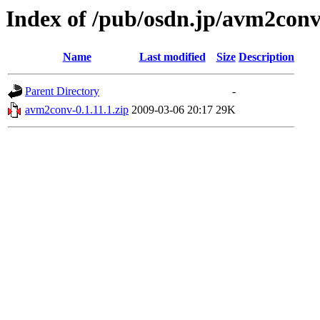
Index of /pub/osdn.jp/avm2con
Name
Last modified
Size
Description
Parent Directory
-
avm2conv-0.1.11.1.zip
2009-03-06 20:17
29K