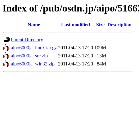
Index of /pub/osdn.jp/aipo/5166
Name
Last modified
Size
Description
Parent Directory
-
aipo6000ja_linux.tar.gz
2011-04-13 17:20
109M
aipo6000ja_src.zip
2011-04-13 17:20
13M
aipo6000ja_win32.zip
2011-04-13 17:20
84M