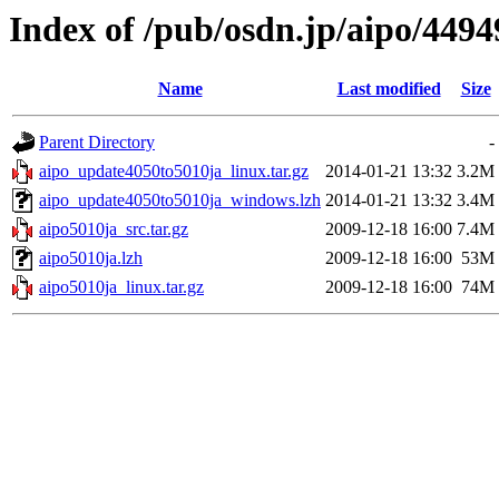
Index of /pub/osdn.jp/aipo/4494
Name
Last modified
Size
Parent Directory
-
aipo_update4050to5010ja_linux.tar.gz
2014-01-21 13:32
3.2M
aipo_update4050to5010ja_windows.lzh
2014-01-21 13:32
3.4M
aipo5010ja_src.tar.gz
2009-12-18 16:00
7.4M
aipo5010ja.lzh
2009-12-18 16:00
53M
aipo5010ja_linux.tar.gz
2009-12-18 16:00
74M